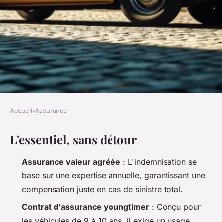
Accueil
›
Assurance
ASSURANCE
L'essentiel, sans détour
Guide essentiel pour choisir
une assurance voiture
Assurance valeur agréée
: L'indemnisation se
youngtimer
base sur une expertise annuelle, garantissant une
compensation juste en cas de sinistre total.
Nora
•
16/04/2026 11:14
•
10 min de lecture
Contrat d'assurance youngtimer
: Conçu pour
les véhicules de 9 à 10 ans, il exige un usage