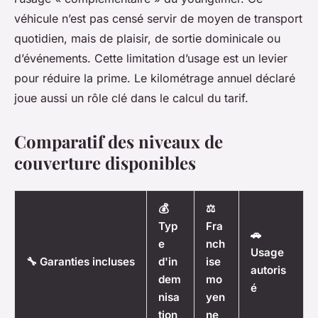
véhicule n’est pas censé servir de moyen de transport
quotidien, mais de plaisir, de sortie dominicale ou
d’événements. Cette limitation d’usage est un levier
pour réduire la prime. Le kilométrage annuel déclaré
joue aussi un rôle clé dans le calcul du tarif.
Comparatif des niveaux de
couverture disponibles
💰
⚖️
Typ
Fra
🚗
e
nch
Usage
🔧 Garanties incluses
d'in
ise
autoris
dem
mo
é
nisa
yen
tion
ne