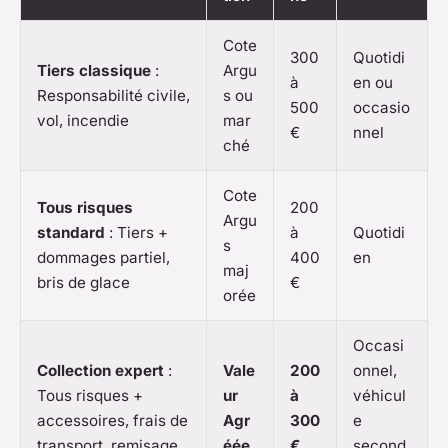
Cote
300
Quotidi
Tiers classique
:
Argu
à
en ou
Responsabilité civile,
s ou
500
occasio
vol, incendie
mar
€
nnel
ché
Cote
Tous risques
200
Argu
standard
: Tiers +
à
Quotidi
s
dommages partiel,
400
en
maj
bris de glace
€
orée
Occasi
Collection expert
:
Vale
200
onnel,
Tous risques +
ur
à
véhicul
accessoires, frais de
Agr
300
e
transport, remisage
éée
€
second