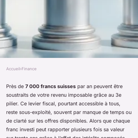
Accueil
›
Finance
FINANCE
Top 5 critères pour choisir le
Près de
7 000 francs suisses
par an peuvent être
soustraits de votre revenu imposable grâce au 3e
meilleur 3ème pilier
pilier. Ce levier fiscal, pourtant accessible à tous,
reste sous-exploité, souvent par manque de temps ou
Imran
•
06/05/2026 13:42
•
10 min de lecture
de clarté sur les offres disponibles. Alors que chaque
franc investi peut rapporter plusieurs fois sa valeur