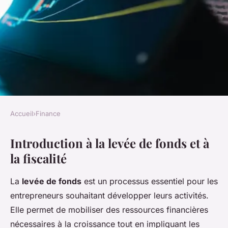
Accueil
›
Finance
FINANCE
Introduction à la levée de fonds et à
Levée de fonds et fiscalité:
la fiscalité
comprendre les implications
La
levée de fonds
est un processus essentiel pour les
Lucas
•
16 février 2025
•
7 min de lecture
entrepreneurs souhaitant développer leurs activités.
Elle permet de mobiliser des ressources financières
nécessaires à la croissance tout en impliquant les