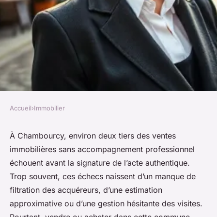
Accueil
›
Immobilier
IMMOBILIER
Les avantages d'utiliser une
À Chambourcy, environ deux tiers des ventes
immobilières sans accompagnement professionnel
agence pour acheter ou vendre
échouent avant la signature de l’acte authentique.
à Chambourcy
Trop souvent, ces échecs naissent d’un manque de
filtration des acquéreurs, d’une estimation
Dulce
•
20/04/2026 20:56
•
8 min de lecture
approximative ou d’une gestion hésitante des visites.