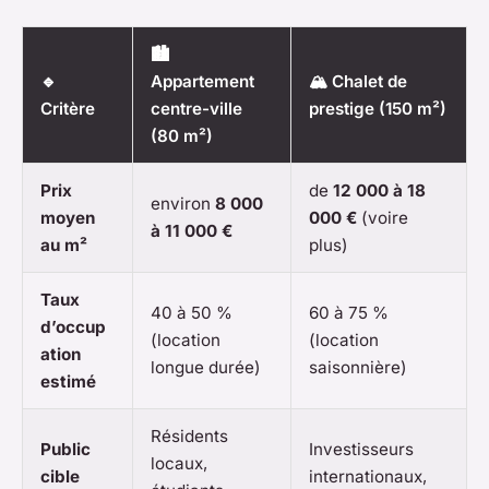
🏙️
🔹
Appartement
🏔️ Chalet de
Critère
centre-ville
prestige (150 m²)
(80 m²)
Prix
de
12 000 à 18
environ
8 000
moyen
000 €
(voire
à 11 000 €
au m²
plus)
Taux
40 à 50 %
60 à 75 %
d’occup
(location
(location
ation
longue durée)
saisonnière)
estimé
Résidents
Public
Investisseurs
locaux,
cible
internationaux,