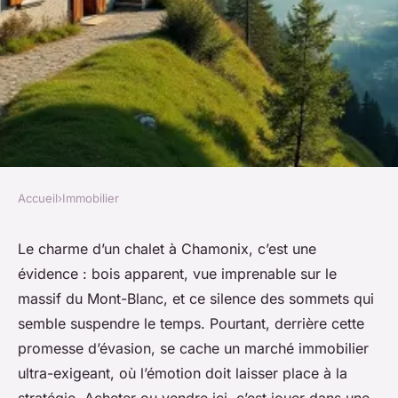
Accueil
›
Immobilier
IMMOBILIER
Maîtriser l'achat et la vente
Le charme d’un chalet à Chamonix, c’est une
évidence : bois apparent, vue imprenable sur le
immobilière à Chamonix
massif du Mont-Blanc, et ce silence des sommets qui
semble suspendre le temps. Pourtant, derrière cette
Dulce
•
15/05/2026 13:42
•
12 min de lecture
promesse d’évasion, se cache un marché immobilier
ultra-exigeant, où l’émotion doit laisser place à la